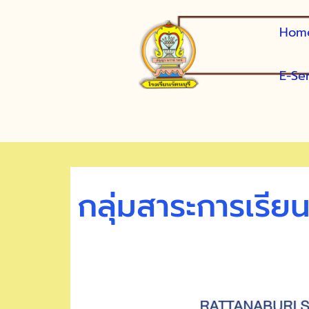
Hom
E-Se
กลุ่มสาระการเรีย