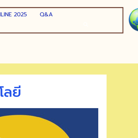
LINE 2025
Q&A
โลยี